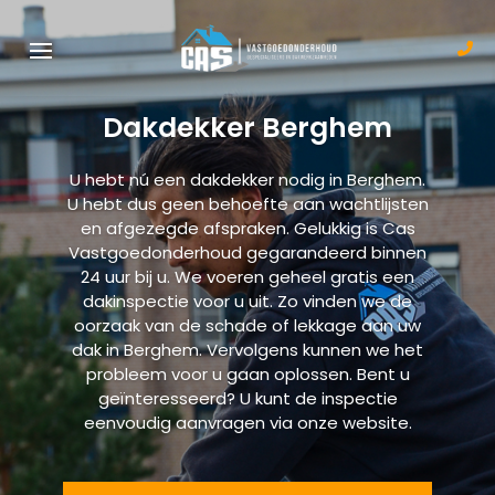
Dakdekker Berghem
U hebt nú een
dakdekker nodig in Berghem
.
U hebt dus geen behoefte aan wachtlijsten
en afgezegde afspraken. Gelukkig is
Cas
Vastgoedonderhoud
gegarandeerd binnen
24 uur bij u. We voeren geheel gratis een
dakinspectie
voor u uit. Zo vinden we de
oorzaak van de schade of
lekkage aan uw
dak in Berghem
. Vervolgens kunnen we het
probleem voor u gaan oplossen. Bent u
geïnteresseerd? U kunt de inspectie
eenvoudig aanvragen via onze website.