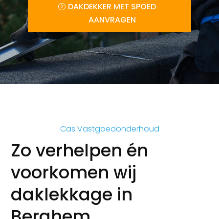
DAKDEKKER MET SPOED
AANVRAGEN
Cas Vastgoedonderhoud
Zo verhelpen én
voorkomen wij
daklekkage in
Berghem